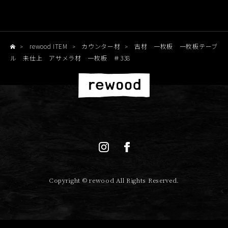
rewood ITEM
カウンター材
古材 一枚板 一枚板テーブ
>
>
>
ル 未仕上 アサメラ材 一枚板 ＃338
Copyright © rewood All Rights Reserved.