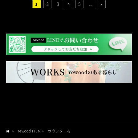
1
2
3
4
5
...
»
rewood ITEM
カウンター材
>
>