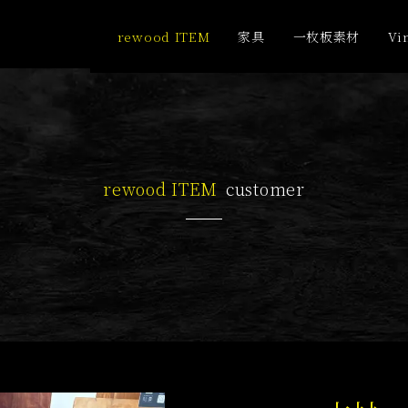
rewood ITEM
家具
一枚板素材
Vi
rewood ITEM
customer