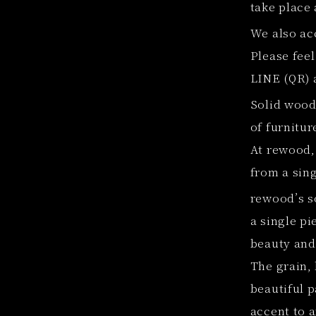
take place 
We also acc
Please feel
LINE (QR) 
Solid wood
of furnitur
At rewood,
from a sin
rewood’s s
a single p
beauty and 
The grain,
beautiful 
accent to 