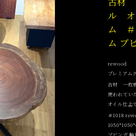
古材 
ル オ
ム ＃1
ム ブ
rewood
プレミアム
古材 一枚
使われてい
オイル仕上
＃1018 r
1050*1050*
ブビンガ 