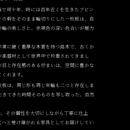
森で何十年、時には百年近くを生きたブビン
その幹をそのまま輪切りにした一枚板は、自
年輪の美しさと、赤褐色の深い色合いが魅力
非常に硬く重厚な木質を持つ銘木で、古くか
や楽器材として世界中で珍重されてきまし
木目と存在感のある佇まいは、空間に豊かな
てくれます。
枚板は、同じ形も同じ年輪も二つと存在しま
生きてきた時間そのものを写し取った、自然
。
では、その個性を大切にしながら丁寧に仕上
代へと受け継がれる家具としてお届けしてい