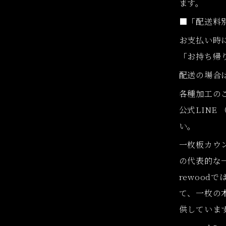
ます。
■「配送料
お支払い時
「お持ち帰
配送の場合
各種加工の
公式LINE
い。
一枚板カウ
の代表的な
rewood
て、一枚の
供していま