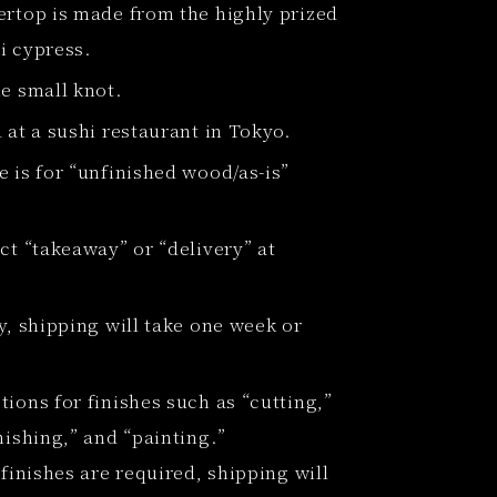
ertop is made from the highly prized
i cypress.
ne small knot.
 at a sushi restaurant in Tokyo.
 is for “unfinished wood/as-is”
ct “takeaway” or “delivery” at
y, shipping will take one week or
ions for finishes such as “cutting,”
nishing,” and “painting.”
 finishes are required, shipping will