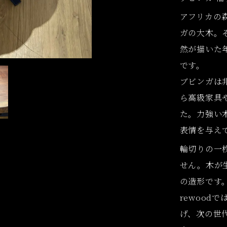
アフリカの
ガの大木。
然が描いた
です。
ブビンガは
ら高級家具
た。力強い
表情を与え
輪切りの一
せん。木が
の造形です
rewood
げ、次の世