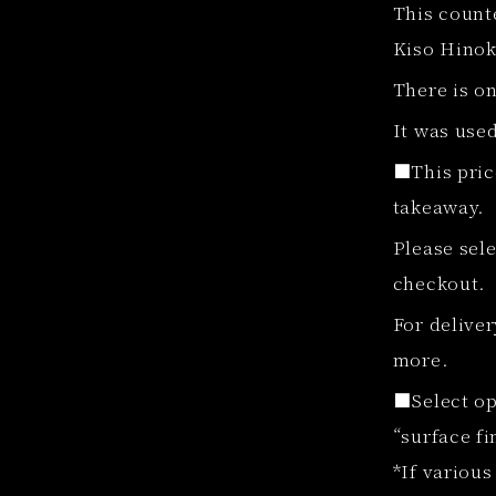
This count
Kiso Hinok
There is o
It was used
■This price
takeaway.
Please sele
checkout.
For deliver
more.
■Select opt
“surface fi
*If various