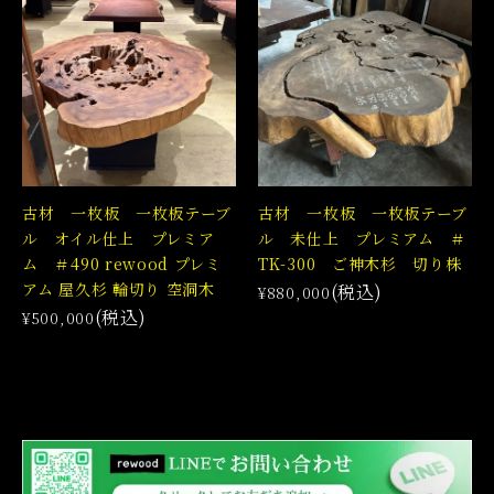
古材 一枚板 一枚板テーブ
古材 一枚板 一枚板テーブ
ル オイル仕上 プレミア
ル 未仕上 プレミアム ＃
ム ＃490 rewood プレミ
TK-300 ご神木杉 切り株
アム 屋久杉 輪切り 空洞木
(税込)
¥880,000
(税込)
¥500,000