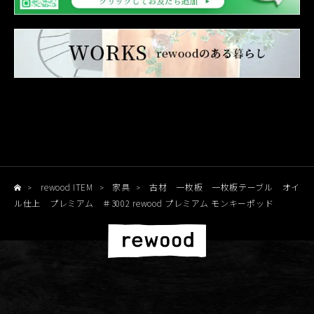
rewood ITEM
家具
古材 一枚板 一枚板テーブル オイ
>
>
>
ル仕上 プレミアム ＃3002 rewood プレミアム モンキーポッド