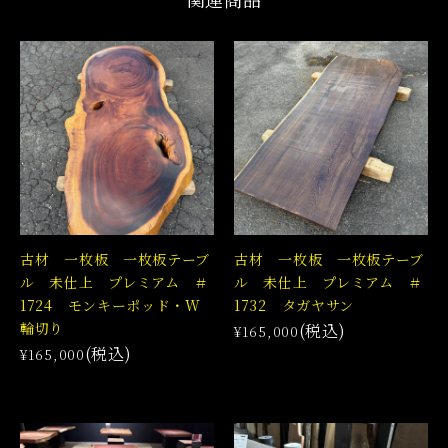
古材 一枚板 一枚板テーブ
古材 一枚板 一枚板テーブ
ル 未仕上 プレミアム ＃
ル 未仕上 プレミアム ＃
1724 モンキーポッド・W
1732 タガヤサン
輪切り
(税込)
¥165,000
(税込)
¥165,000