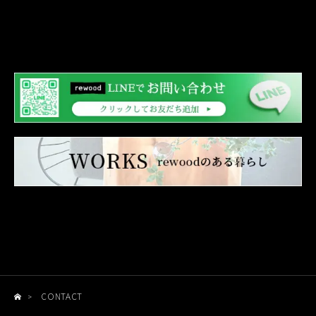
お客さまからお預かりした個人情報は、当社からのご連
絡や業務のご案内やご質問に対する回答として、また、
電子メールや資料のご送付に利用いたします。
個人情報の第三者への開示・提供の禁止
当社は、お客さまよりお預かりした個人情報を適切に管
理し、次のいずれかに該当する場合を除き、個人情報を
第三者に開示いたしません。
お客さまの同意がある場合
お客さまが希望されるサービスを行なうために当社
が業務を委託する業者に対して開示する場合
法令に基づき開示することが必要である場合
個人情報の安全対策
当社は、個人情報の正確性及び安全性確保のために、セ
キュリティに万全の対策を講じています。
CONTACT
>
ご本人の照会