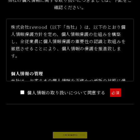
弊社の個人情報に関する取り扱いにつきましては、下記をご
確認ください。
株式会社rewood（以下「当社」）は、以下のとおり個
人情報保護方針を定め、個人情報保護の仕組みを構築
し、全従業員に個人情報保護の重要性の認識と取組みを
徹底させることにより、個人情報の保護を推進致しま
す。
個人情報の管理
当社は、お客さまの個人情報を正確かつ最新の状態に保
ち、個人情報への不正アクセス・紛失・破損・改ざん・
個人情報の取り扱いについて同意する
必須
漏洩などを防止するため、セキュリティシステムの維
持・管理体制の整備・社員教育の徹底等の必要な措置を
講じ、安全対策を実施し個人情報の厳重な管理を行ない
ます。
個人情報の利用目的