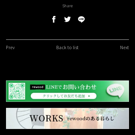
Share
Prev
Back to list
Next