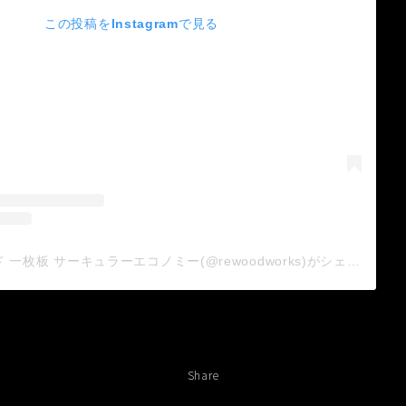
この投稿をInstagramで見る
rewood リウッド 一枚板 サーキュラーエコノミー(@rewoodworks)がシェアした投稿
Share