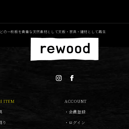
どの一枚板を貴重な天然素材として天板・家具・建材として再生
d ITEM
ACCOUNT
具
・
会員登録
回り
・
ログイン