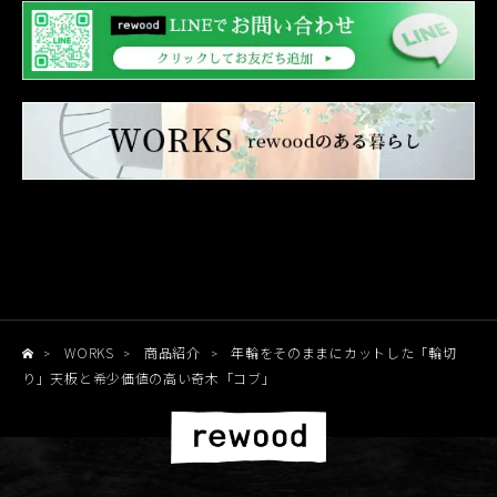
WORKS
商品紹介
年輪をそのままにカットした「輪切
>
>
>
り」天板と希少価値の高い奇木「コブ」