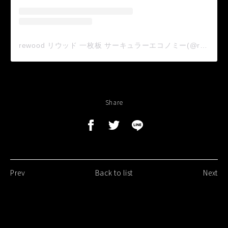
rewood リウッド 一枚板 サーキュラーエコノミー(@rewoodworks)がシェアした投稿
Share
Prev
Back to list
Next