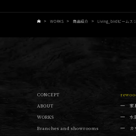
>
>
>
WORKS
商品紹介
Living_birdビ
CONCEPT
rewoo
ABOUT
家
WORKS
水
Branches and showrooms
カ