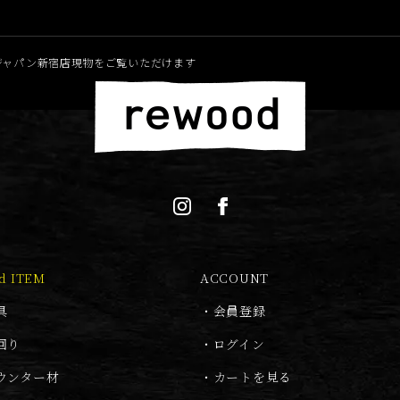
ームスジャパン新宿店現物をご覧いただけます
d ITEM
ACCOUNT
具
・
会員登録
回り
・
ログイン
ウンター材
・
カートを見る