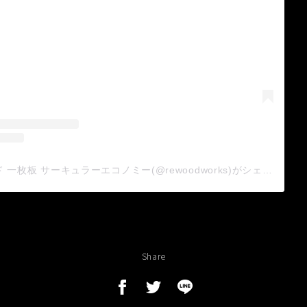
rewood リウッド 一枚板 サーキュラーエコノミー(@rewoodworks)がシェアした投稿
Share