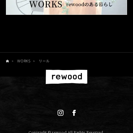
WORKS
リール
>
>
Copyright © rewood All Rights Reserved.