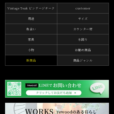
Vintage Teak ビンテージチーク
customer
用途
サイズ
色合い
カウンター材
家具
水回り
小物
お勧め商品
新商品
商品ジャンル